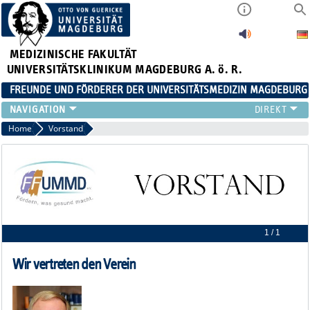
MEDIZINISCHE FAKULTÄT
UNIVERSITÄTSKLINIKUM MAGDEBURG A. ö. R.
FREUNDE UND FÖRDERER DER UNIVERSITÄTSMEDIZIN MAGDEBURG
ÜBER UNS
Home
Vorstand
AKTUELLES
VEREINSZIELE
DOKUMENTE
VORSTAND
MITGLIED WERDEN
IMPRESSUM
1 / 1
Wir vertreten den Verein