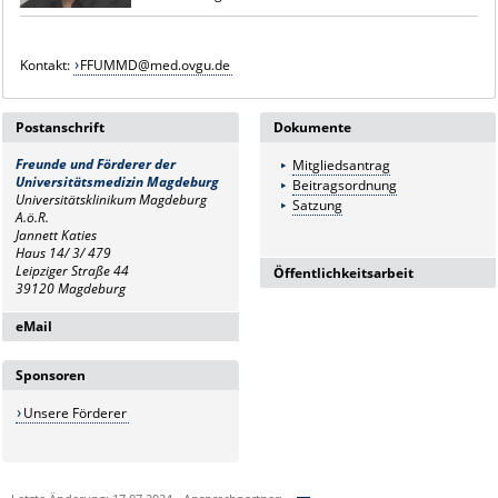
Kontakt:
FFUMMD@med.ovgu.de
Postanschrift
Dokumente
Freunde und Förderer
der
Mitgliedsantrag
Universitätsmedizin Magdeburg
Beitragsordnung
Universitätsklinikum Magdeburg
Satzung
A.ö.R.
Jannett Katies
Haus 14/ 3/ 479
Leipziger Straße 44
Öffentlichkeitsarbeit
39120 Magdeburg
PR-Material
eMail
Flyer
Titelblatt DIN lang
FFUMMD@med.ovgu.de
Logo
Sponsoren
Unsere Förderer