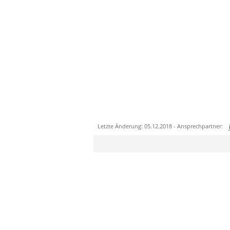
Letzte Änderung: 05.12.2018 - Ansprechpartner:
Sie können eine Nachricht versenden an:
Ihre E-Mailadresse:
Ihr Anliegen: