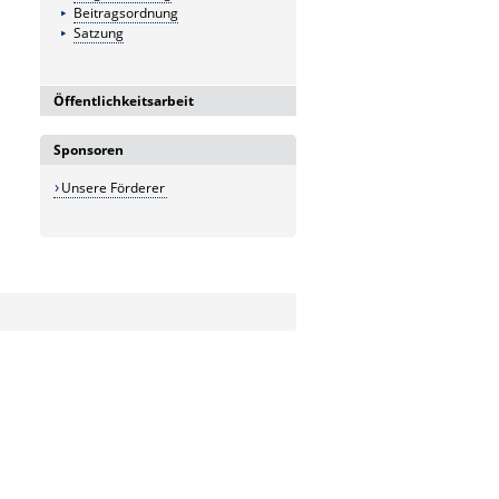
Beitragsordnung
Satzung
Öffentlichkeitsarbeit
PR-Material
Sponsoren
Flyer
Titelblatt DIN lang
Unsere Förderer
Logo