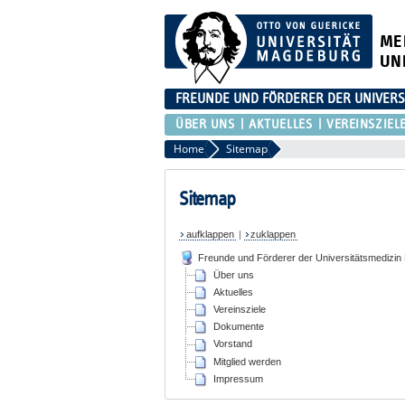
ME
UN
FREUNDE UND FÖRDERER DER UNIVER
ÜBER UNS
AKTUELLES
VEREINSZIEL
Home
Sitemap
Sitemap
aufklappen
|
zuklappen
Freunde und Förderer der Universitätsmedizi
Über uns
Aktuelles
Vereinsziele
Dokumente
Vorstand
Mitglied werden
Impressum