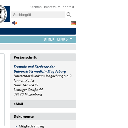
Sitemap
Impressum
Kontakt
Postanschrift
Freunde und Förderer
der
Universitätsmedizin Magdeburg
Universitätsklinikum Magdeburg A.ö.R.
Jannett Katies
Haus 14/ 3/ 479
Leipziger Straße 44
39120 Magdeburg
eMail
FFUMMD@med.ovgu.de
Dokumente
Mitgliedsantrag