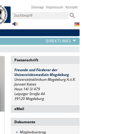
Sitemap
Impressum
Kontakt
Postanschrift
Freunde und Förderer
der
Universitätsmedizin Magdeburg
Universitätsklinikum Magdeburg A.ö.R.
Jannett Katies
Haus 14/ 3/ 479
Leipziger Straße 44
39120 Magdeburg
eMail
FFUMMD@med.ovgu.de
Dokumente
Mitgliedsantrag