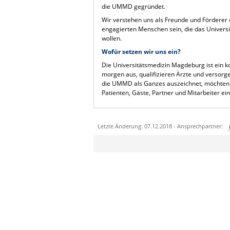
die UMMD gegründet.
Wir verstehen uns als Freunde und Förderer
engagierten Menschen sein, die das Universi
wollen.
Wofür setzen wir uns ein?
Die Universitätsmedizin Magdeburg ist ein k
morgen aus, qualifizieren Ärzte und versorge
die UMMD als Ganzes auszeichnet, möchten au
Patienten, Gäste, Partner und Mitarbeiter e
Letzte Änderung: 07.12.2018 - Ansprechpartner:
Sie können eine Nachricht versenden an:
Ihre E-Mailadresse:
Ihr Anliegen: