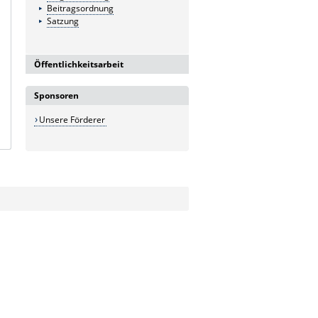
Beitragsordnung
Satzung
Öffentlichkeitsarbeit
PR-Material
Sponsoren
Flyer
Titelblatt DIN lang
Unsere Förderer
Logo