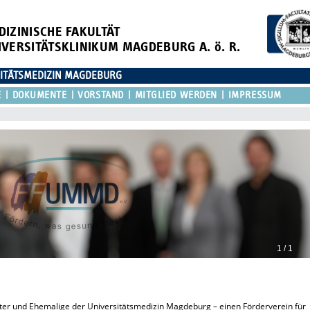
DIZINISCHE FAKULTÄT
IVERSITÄTSKLINIKUM MAGDEBURG A. ö. R.
SITÄTSMEDIZIN MAGDEBURG
E
DOKUMENTE
VORSTAND
MITGLIED WERDEN
IMPRESSUM
1 / 1
er und Ehemalige der Universitätsmedizin Magdeburg – einen Förderverein für