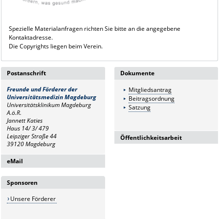
Spezielle Materialanfragen richten Sie bitte an die angegebene
Kontaktadresse.
Die Copyrights liegen beim Verein.
Postanschrift
Dokumente
Freunde und Förderer
der
Mitgliedsantrag
Universitätsmedizin Magdeburg
Beitragsordnung
Universitätsklinikum Magdeburg
Satzung
A.ö.R.
Jannett Katies
Haus 14/ 3/ 479
Leipziger Straße 44
Öffentlichkeitsarbeit
39120 Magdeburg
PR-Material
eMail
Flyer
Titelblatt DIN lang
FFUMMD@med.ovgu.de
Logo
Sponsoren
Unsere Förderer