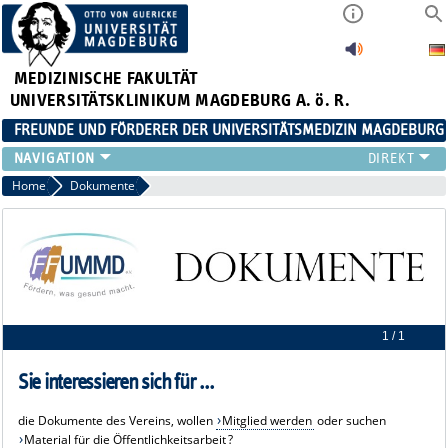
MEDIZINISCHE FAKULTÄT
UNIVERSITÄTSKLINIKUM MAGDEBURG A. ö. R.
FREUNDE UND FÖRDERER DER UNIVERSITÄTSMEDIZIN MAGDEBURG
ÜBER UNS
Home
Dokumente
AKTUELLES
VEREINSZIELE
DOKUMENTE
VORSTAND
MITGLIED WERDEN
IMPRESSUM
1 / 1
Sie interessieren sich für ...
die Dokumente des Vereins, wollen
Mitglied werden
oder suchen
Material für die Öffentlichkeitsarbeit
?